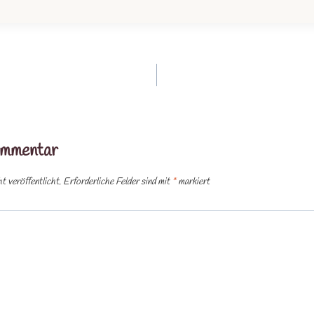
tion
ommentar
 veröffentlicht.
Erforderliche Felder sind mit
*
markiert